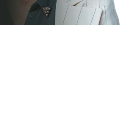
所有会员
联络人
圣彼得堡
莫斯科
基辅
办公室地址:
俄罗斯 190000 圣彼得堡市，马拉亚
莫尔斯卡亚街，15号，5室
请参阅说明
电邮:
info@patentica.com